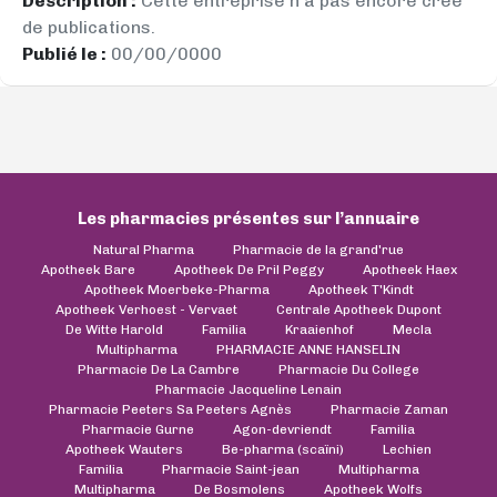
Description :
Cette entreprise n’a pas encore créé
de publications.
Publié le :
00/00/0000
Les pharmacies présentes sur l’annuaire
Natural Pharma
Pharmacie de la grand'rue
Apotheek Bare
Apotheek De Pril Peggy
Apotheek Haex
Apotheek Moerbeke-Pharma
Apotheek T'Kindt
Apotheek Verhoest - Vervaet
Centrale Apotheek Dupont
De Witte Harold
Familia
Kraaienhof
Mecla
Multipharma
PHARMACIE ANNE HANSELIN
Pharmacie De La Cambre
Pharmacie Du College
Pharmacie Jacqueline Lenain
Pharmacie Peeters Sa Peeters Agnès
Pharmacie Zaman
Pharmacie Gurne
Agon-devriendt
Familia
Apotheek Wauters
Be-pharma (scaïni)
Lechien
Familia
Pharmacie Saint-jean
Multipharma
Multipharma
De Bosmolens
Apotheek Wolfs