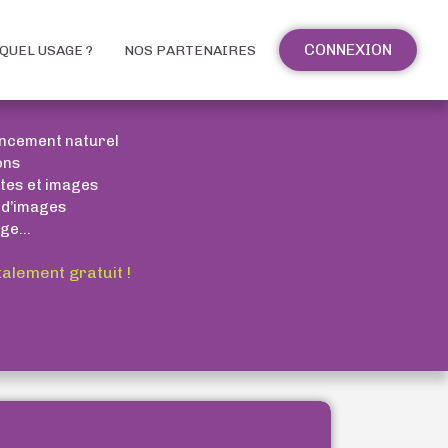
CONNEXION
QUEL USAGE ?
NOS PARTENAIRES
encement naturel
ons
xtes et images
 d’images
ge...
talement gratuit !