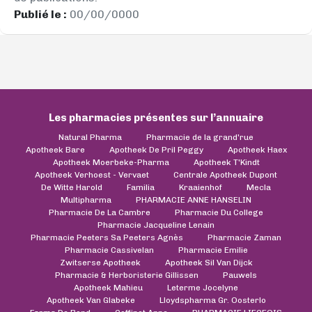
Publié le :
00/00/0000
Les pharmacies présentes sur l’annuaire
Natural Pharma
Pharmacie de la grand'rue
Apotheek Bare
Apotheek De Pril Peggy
Apotheek Haex
Apotheek Moerbeke-Pharma
Apotheek T'Kindt
Apotheek Verhoest - Vervaet
Centrale Apotheek Dupont
De Witte Harold
Familia
Kraaienhof
Mecla
Multipharma
PHARMACIE ANNE HANSELIN
Pharmacie De La Cambre
Pharmacie Du College
Pharmacie Jacqueline Lenain
Pharmacie Peeters Sa Peeters Agnès
Pharmacie Zaman
Pharmacie Cassivelan
Pharmacie Emilie
Zwitserse Apotheek
Apotheek Sil Van Dijck
Pharmacie & Herboristerie Gillissen
Pauwels
Apotheek Mahieu
Leterme Jocelyne
Apotheek Van Glabeke
Lloydspharma Gr. Oosterlo