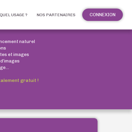
CONNEXION
QUEL USAGE ?
NOS PARTENAIRES
encement naturel
ons
xtes et images
 d’images
ge...
talement gratuit !