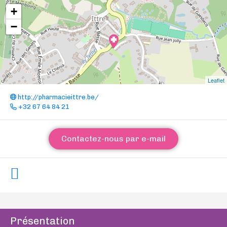
+
−
Leaflet
http://pharmacieittre.be/
+32 67 64 84 21
Contactez-nous par e-mail
Présentation