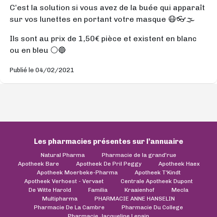
C’est la solution si vous avez de la buée qui apparaît
sur vos lunettes en portant votre masque 😷👓🌫
Ils sont au prix de 1,50€ pièce et existent en blanc
ou en bleu ⚪️🔵
Publié le 04/02/2021
Les pharmacies présentes sur l’annuaire
Natural Pharma
Pharmacie de la grand'rue
Apotheek Bare
Apotheek De Pril Peggy
Apotheek Haex
Apotheek Moerbeke-Pharma
Apotheek T'Kindt
Apotheek Verhoest - Vervaet
Centrale Apotheek Dupont
De Witte Harold
Familia
Kraaienhof
Mecla
Multipharma
PHARMACIE ANNE HANSELIN
Pharmacie De La Cambre
Pharmacie Du College
Pharmacie Jacqueline Lenain