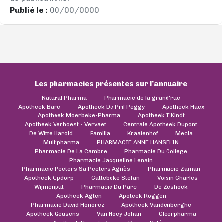
Publié le :
00/00/0000
Les pharmacies présentes sur l’annuaire
Natural Pharma
Pharmacie de la grand'rue
Apotheek Bare
Apotheek De Pril Peggy
Apotheek Haex
Apotheek Moerbeke-Pharma
Apotheek T'Kindt
Apotheek Verhoest - Vervaet
Centrale Apotheek Dupont
De Witte Harold
Familia
Kraaienhof
Mecla
Multipharma
PHARMACIE ANNE HANSELIN
Pharmacie De La Cambre
Pharmacie Du College
Pharmacie Jacqueline Lenain
Pharmacie Peeters Sa Peeters Agnès
Pharmacie Zaman
Apotheek Opdorp
Cattebeke Stefan
Voisin Charles
Wijmenput
Pharmacie Du Parc
De Zeshoek
Apotheek Agten
Apoteek Roggen
Pharmacie David Honorez
Apotheek Vandenberghe
Apotheek Geusens
Van Hoey Johan
Cleerpharma