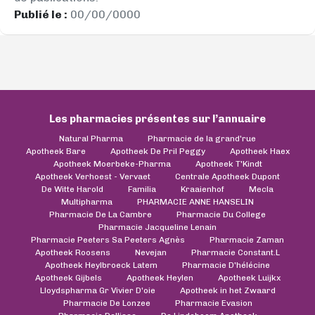
Publié le :
00/00/0000
Les pharmacies présentes sur l’annuaire
Natural Pharma
Pharmacie de la grand'rue
Apotheek Bare
Apotheek De Pril Peggy
Apotheek Haex
Apotheek Moerbeke-Pharma
Apotheek T'Kindt
Apotheek Verhoest - Vervaet
Centrale Apotheek Dupont
De Witte Harold
Familia
Kraaienhof
Mecla
Multipharma
PHARMACIE ANNE HANSELIN
Pharmacie De La Cambre
Pharmacie Du College
Pharmacie Jacqueline Lenain
Pharmacie Peeters Sa Peeters Agnès
Pharmacie Zaman
Apotheek Roosens
Nevejan
Pharmacie Constant.L
Apotheek Heylbroeck Latem
Pharmacie D'hélécine
Apotheek Gijbels
Apotheek Heylen
Apotheek Luijkx
Lloydspharma Gr Vivier D'oie
Apotheek in het Zwaard
Pharmacie De Lonzee
Pharmacie Evasion