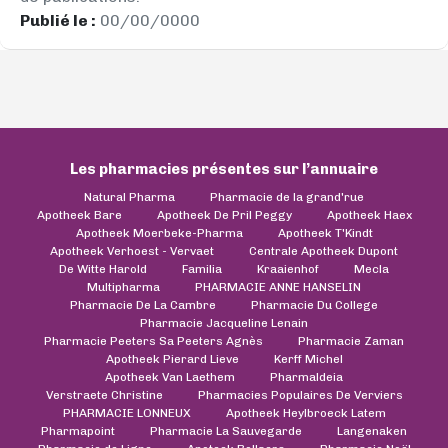
Publié le :
00/00/0000
Les pharmacies présentes sur l’annuaire
Natural Pharma
Pharmacie de la grand'rue
Apotheek Bare
Apotheek De Pril Peggy
Apotheek Haex
Apotheek Moerbeke-Pharma
Apotheek T'Kindt
Apotheek Verhoest - Vervaet
Centrale Apotheek Dupont
De Witte Harold
Familia
Kraaienhof
Mecla
Multipharma
PHARMACIE ANNE HANSELIN
Pharmacie De La Cambre
Pharmacie Du College
Pharmacie Jacqueline Lenain
Pharmacie Peeters Sa Peeters Agnès
Pharmacie Zaman
Apotheek Pierard Lieve
Kerff Michel
Apotheek Van Laethem
Pharmaldeia
Verstraete Christine
Pharmacies Populaires De Verviers
PHARMACIE LONNEUX
Apotheek Heylbroeck Latem
Pharmapoint
Pharmacie La Sauvegarde
Langenaken