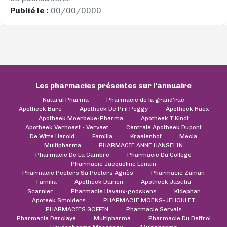
Publié le :
00/00/0000
Les pharmacies présentes sur l’annuaire
Natural Pharma
Pharmacie de la grand'rue
Apotheek Bare
Apotheek De Pril Peggy
Apotheek Haex
Apotheek Moerbeke-Pharma
Apotheek T'Kindt
Apotheek Verhoest - Vervaet
Centrale Apotheek Dupont
De Witte Harold
Familia
Kraaienhof
Mecla
Multipharma
PHARMACIE ANNE HANSELIN
Pharmacie De La Cambre
Pharmacie Du College
Pharmacie Jacqueline Lenain
Pharmacie Peeters Sa Peeters Agnès
Pharmacie Zaman
Familia
Apotheek Duinen
Apotheek Justitia
Scarnier
Pharmacie Havaux-gooskens
Kidephar
Apoteek Smolders
PHARMACIE MOENS-JEHOULET
PHARMACIES GOFFIN
Pharmacie Servais
Pharmacie Derclaye
Multipharma
Pharmacie Du Beffroi