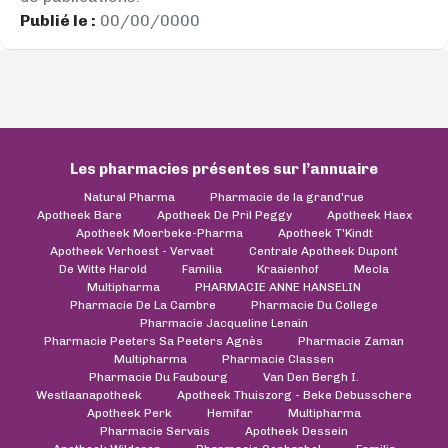
Publié le :
00/00/0000
Les pharmacies présentes sur l’annuaire
Natural Pharma
Pharmacie de la grand'rue
Apotheek Bare
Apotheek De Pril Peggy
Apotheek Haex
Apotheek Moerbeke-Pharma
Apotheek T'Kindt
Apotheek Verhoest - Vervaet
Centrale Apotheek Dupont
De Witte Harold
Familia
Kraaienhof
Mecla
Multipharma
PHARMACIE ANNE HANSELIN
Pharmacie De La Cambre
Pharmacie Du College
Pharmacie Jacqueline Lenain
Pharmacie Peeters Sa Peeters Agnès
Pharmacie Zaman
Multipharma
Pharmacie Classen
Pharmacie Du Faubourg
Van Den Bergh I.
Westlaanapotheek
Apotheek Thuiszorg - Beke Debusschere
Apotheek Perk
Hemifar
Multipharma
Pharmacie Servais
Apotheek Dessein