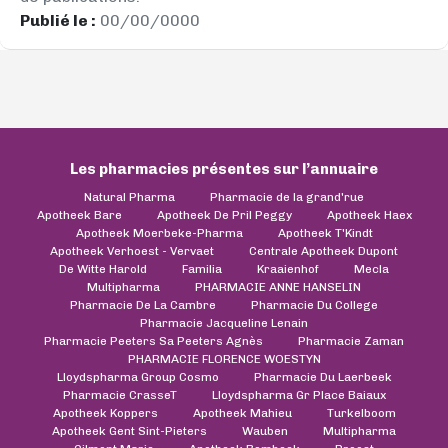
Publié le :
00/00/0000
Les pharmacies présentes sur l’annuaire
Natural Pharma
Pharmacie de la grand'rue
Apotheek Bare
Apotheek De Pril Peggy
Apotheek Haex
Apotheek Moerbeke-Pharma
Apotheek T'Kindt
Apotheek Verhoest - Vervaet
Centrale Apotheek Dupont
De Witte Harold
Familia
Kraaienhof
Mecla
Multipharma
PHARMACIE ANNE HANSELIN
Pharmacie De La Cambre
Pharmacie Du College
Pharmacie Jacqueline Lenain
Pharmacie Peeters Sa Peeters Agnès
Pharmacie Zaman
PHARMACIE FLORENCE WOESTYN
Lloydspharma Group Cosmo
Pharmacie Du Laerbeek
Pharmacie CrasseT
Lloydspharma Gr Place Baiaux
Apotheek Koppers
Apotheek Mahieu
Turkelboom
Apotheek Gent Sint-Pieters
Wauben
Multipharma