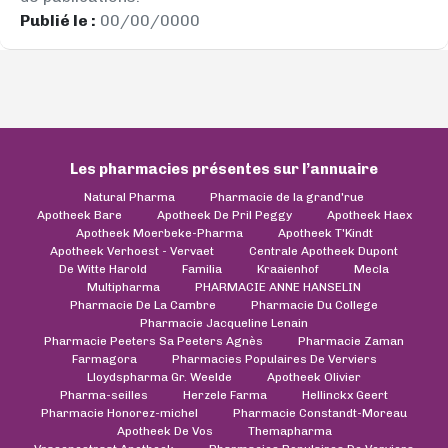
Publié le :
00/00/0000
Les pharmacies présentes sur l’annuaire
Natural Pharma
Pharmacie de la grand'rue
Apotheek Bare
Apotheek De Pril Peggy
Apotheek Haex
Apotheek Moerbeke-Pharma
Apotheek T'Kindt
Apotheek Verhoest - Vervaet
Centrale Apotheek Dupont
De Witte Harold
Familia
Kraaienhof
Mecla
Multipharma
PHARMACIE ANNE HANSELIN
Pharmacie De La Cambre
Pharmacie Du College
Pharmacie Jacqueline Lenain
Pharmacie Peeters Sa Peeters Agnès
Pharmacie Zaman
Farmagora
Pharmacies Populaires De Verviers
Lloydspharma Gr. Weelde
Apotheek Olivier
Pharma-seilles
Herzele Farma
Hellinckx Geert
Pharmacie Honorez-michel
Pharmacie Constandt-Moreau
Apotheek De Vos
Themapharma