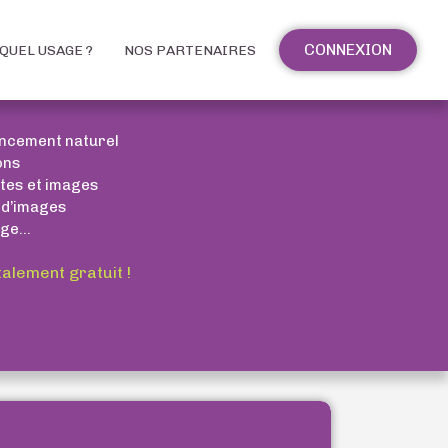
CONNEXION
QUEL USAGE ?
NOS PARTENAIRES
encement naturel
ons
xtes et images
 d’images
ge...
talement gratuit !