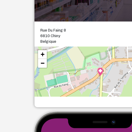
Rue Du Faing 8
6810 Chiny
Belgique
+
−