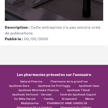
Description :
Cette entreprise n’a pas encore créé
de publications.
Publié le :
00/00/0000
Les pharmacies présentes sur l’annuaire
Natural Pharma
Pharmacie de la grand'rue
Apotheek Bare
Apotheek De Pril Peggy
Apotheek Haex
Apotheek Moerbeke-Pharma
Apotheek T'Kindt
Apotheek Verhoest - Vervaet
Centrale Apotheek Dupont
De Witte Harold
Familia
Kraaienhof
Mecla
Multipharma
PHARMACIE ANNE HANSELIN
Pharmacie De La Cambre
Pharmacie Du College