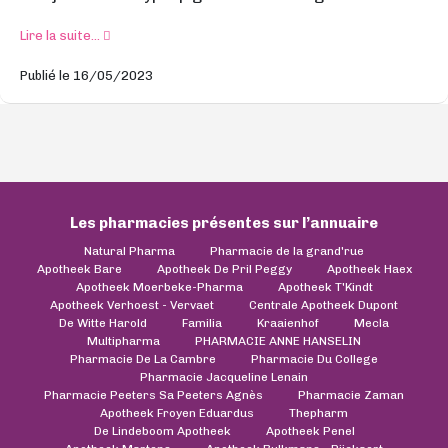
Lire la suite...
Publié le 16/05/2023
Les pharmacies présentes sur l’annuaire
Natural Pharma
Pharmacie de la grand'rue
Apotheek Bare
Apotheek De Pril Peggy
Apotheek Haex
Apotheek Moerbeke-Pharma
Apotheek T'Kindt
Apotheek Verhoest - Vervaet
Centrale Apotheek Dupont
De Witte Harold
Familia
Kraaienhof
Mecla
Multipharma
PHARMACIE ANNE HANSELIN
Pharmacie De La Cambre
Pharmacie Du College
Pharmacie Jacqueline Lenain
Pharmacie Peeters Sa Peeters Agnès
Pharmacie Zaman
Apotheek Froyen Eduardus
Thepharm
De Lindeboom Apotheek
Apotheek Penel