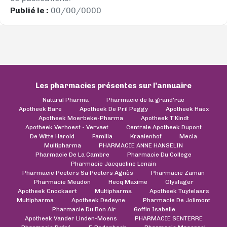
Publié le :
00/00/0000
Les pharmacies présentes sur l’annuaire
Natural Pharma
Pharmacie de la grand'rue
Apotheek Bare
Apotheek De Pril Peggy
Apotheek Haex
Apotheek Moerbeke-Pharma
Apotheek T'Kindt
Apotheek Verhoest - Vervaet
Centrale Apotheek Dupont
De Witte Harold
Familia
Kraaienhof
Mecla
Multipharma
PHARMACIE ANNE HANSELIN
Pharmacie De La Cambre
Pharmacie Du College
Pharmacie Jacqueline Lenain
Pharmacie Peeters Sa Peeters Agnès
Pharmacie Zaman
Pharmacie Meudon
Hecq Maxime
Olyslager
Apotheek Cnockaert
Multipharma
Apotheek Tuytelaars
Multipharma
Apotheek Dedeyne
Pharmacie De Jolimont
Pharmacie Du Bon Air
Goffin Isabelle
Apotheek Vander Linden-Moens
PHARMACIE SENTERRE