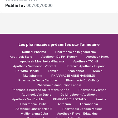
Publié le :
00/00/0000
Les pharmacies présentes sur l’annuaire
Natural Pharma
Pharmacie de la grand'rue
Apotheek Bare
Apotheek De Pril Peggy
Apotheek Haex
Apotheek Moerbeke-Pharma
Apotheek T'Kindt
Apotheek Verhoest - Vervaet
Centrale Apotheek Dupont
De Witte Harold
Familia
Kraaienhof
Mecla
Multipharma
PHARMACIE ANNE HANSELIN
Pharmacie De La Cambre
Pharmacie Du College
Pharmacie Jacqueline Lenain
Pharmacie Peeters Sa Peeters Agnès
Pharmacie Zaman
Apotheek Van Daele
De Lindeboom Apotheek
Apotheek Van Backlé
PHARMACIE SOTIAUX
Familia
Pharmacie Bruliau
Anfarma
Farmacacia
Apotheek Langendries S.
Pharmacie Jehaes Meiser
Multipharma Cvba
Apotheek Froyen Eduardus