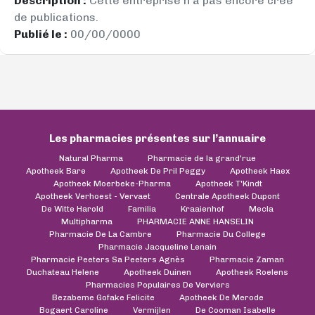
Description :
Cette entreprise n’a pas encore créé
de publications.
Publié le :
00/00/0000
Les pharmacies présentes sur l’annuaire
Natural Pharma
Pharmacie de la grand'rue
Apotheek Bare
Apotheek De Pril Peggy
Apotheek Haex
Apotheek Moerbeke-Pharma
Apotheek T'Kindt
Apotheek Verhoest - Vervaet
Centrale Apotheek Dupont
De Witte Harold
Familia
Kraaienhof
Mecla
Multipharma
PHARMACIE ANNE HANSELIN
Pharmacie De La Cambre
Pharmacie Du College
Pharmacie Jacqueline Lenain
Pharmacie Peeters Sa Peeters Agnès
Pharmacie Zaman
Duchateau Helene
Apotheek Duinen
Apotheek Roelens
Pharmacies Populaires De Verviers
Bezabeme Gofake Felicite
Apotheek De Merode
Bogaert Caroline
Vermijlen
De Cooman Isabelle