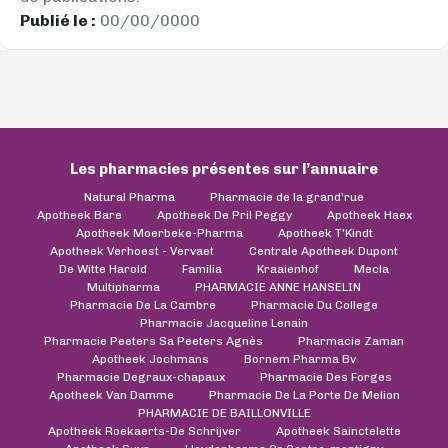
Publié le :
00/00/0000
Les pharmacies présentes sur l’annuaire
Natural Pharma
Pharmacie de la grand'rue
Apotheek Bare
Apotheek De Pril Peggy
Apotheek Haex
Apotheek Moerbeke-Pharma
Apotheek T'Kindt
Apotheek Verhoest - Vervaet
Centrale Apotheek Dupont
De Witte Harold
Familia
Kraaienhof
Mecla
Multipharma
PHARMACIE ANNE HANSELIN
Pharmacie De La Cambre
Pharmacie Du College
Pharmacie Jacqueline Lenain
Pharmacie Peeters Sa Peeters Agnès
Pharmacie Zaman
Apotheek Jochmans
Bornem Pharma Bv
Pharmacie Degraux-chapaux
Pharmacie Des Forges
Apotheek Van Damme
Pharmacie De La Porte De Melion
PHARMACIE DE BAILLONVILLE
Apotheek Roekaerts-De Schrijver
Apotheek Sainctelette