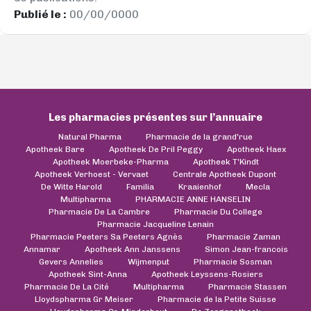
Publié le :
00/00/0000
Les pharmacies présentes sur l’annuaire
Natural Pharma
Pharmacie de la grand'rue
Apotheek Bare
Apotheek De Pril Peggy
Apotheek Haex
Apotheek Moerbeke-Pharma
Apotheek T'Kindt
Apotheek Verhoest - Vervaet
Centrale Apotheek Dupont
De Witte Harold
Familia
Kraaienhof
Mecla
Multipharma
PHARMACIE ANNE HANSELIN
Pharmacie De La Cambre
Pharmacie Du College
Pharmacie Jacqueline Lenain
Pharmacie Peeters Sa Peeters Agnès
Pharmacie Zaman
Annamar
Apotheek Ann Janssens
Simon Jean-francois
Gevers Annelies
Wijmenput
Pharmacie Sosman
Apotheek Sint-Anna
Apotheek Leyssens-Rosiers
Pharmacie De La Cité
Multipharma
Pharmacie Stassen
Lloydspharma Gr Meiser
Pharmacie de la Petite Suisse