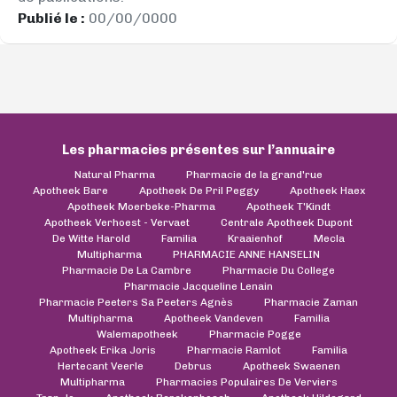
Publié le :
00/00/0000
Les pharmacies présentes sur l’annuaire
Natural Pharma
Pharmacie de la grand'rue
Apotheek Bare
Apotheek De Pril Peggy
Apotheek Haex
Apotheek Moerbeke-Pharma
Apotheek T'Kindt
Apotheek Verhoest - Vervaet
Centrale Apotheek Dupont
De Witte Harold
Familia
Kraaienhof
Mecla
Multipharma
PHARMACIE ANNE HANSELIN
Pharmacie De La Cambre
Pharmacie Du College
Pharmacie Jacqueline Lenain
Pharmacie Peeters Sa Peeters Agnès
Pharmacie Zaman
Multipharma
Apotheek Vandeven
Familia
Walemapotheek
Pharmacie Pogge
Apotheek Erika Joris
Pharmacie Ramlot
Familia
Hertecant Veerle
Debrus
Apotheek Swaenen
Multipharma
Pharmacies Populaires De Verviers