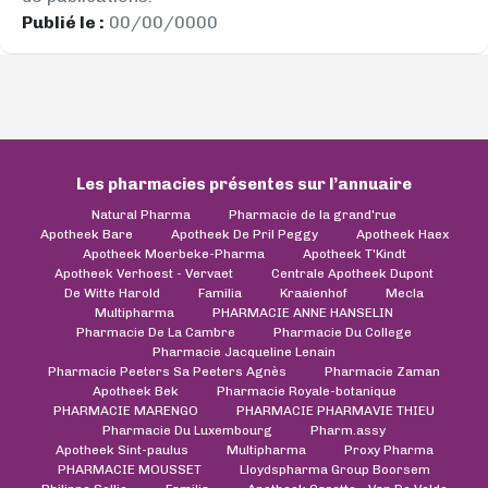
Publié le :
00/00/0000
Les pharmacies présentes sur l’annuaire
Natural Pharma
Pharmacie de la grand'rue
Apotheek Bare
Apotheek De Pril Peggy
Apotheek Haex
Apotheek Moerbeke-Pharma
Apotheek T'Kindt
Apotheek Verhoest - Vervaet
Centrale Apotheek Dupont
De Witte Harold
Familia
Kraaienhof
Mecla
Multipharma
PHARMACIE ANNE HANSELIN
Pharmacie De La Cambre
Pharmacie Du College
Pharmacie Jacqueline Lenain
Pharmacie Peeters Sa Peeters Agnès
Pharmacie Zaman
Apotheek Bek
Pharmacie Royale-botanique
PHARMACIE MARENGO
PHARMACIE PHARMAVIE THIEU
Pharmacie Du Luxembourg
Pharm.assy
Apotheek Sint-paulus
Multipharma
Proxy Pharma
PHARMACIE MOUSSET
Lloydspharma Group Boorsem