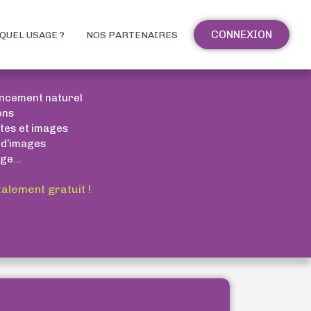
CONNEXION
QUEL USAGE ?
NOS PARTENAIRES
encement naturel
ons
xtes et images
 d’images
ge...
talement gratuit !