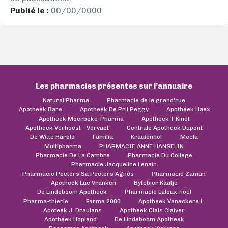
Publié le :
00/00/0000
Les pharmacies présentes sur l’annuaire
Natural Pharma
Pharmacie de la grand'rue
Apotheek Bare
Apotheek De Pril Peggy
Apotheek Haex
Apotheek Moerbeke-Pharma
Apotheek T'Kindt
Apotheek Verhoest - Vervaet
Centrale Apotheek Dupont
De Witte Harold
Familia
Kraaienhof
Mecla
Multipharma
PHARMACIE ANNE HANSELIN
Pharmacie De La Cambre
Pharmacie Du College
Pharmacie Jacqueline Lenain
Pharmacie Peeters Sa Peeters Agnès
Pharmacie Zaman
Apotheek Luc Vranken
Bytebier Kaatje
De Lindeboom Apotheek
Pharmacie Laloux-noel
Pharma-thierie
Farma 2000
Apotheek Vanackere L.
Apoteek J. Draulans
Apotheek Clais Claiver
Apotheek Hopland
De Lindeboom Apotheek