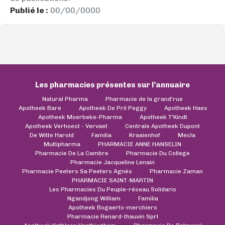
Publié le :
00/00/0000
Les pharmacies présentes sur l’annuaire
Natural Pharma
Pharmacie de la grand'rue
Apotheek Bare
Apotheek De Pril Peggy
Apotheek Haex
Apotheek Moerbeke-Pharma
Apotheek T'Kindt
Apotheek Verhoest - Vervaet
Centrale Apotheek Dupont
De Witte Harold
Familia
Kraaienhof
Mecla
Multipharma
PHARMACIE ANNE HANSELIN
Pharmacie De La Cambre
Pharmacie Du College
Pharmacie Jacqueline Lenain
Pharmacie Peeters Sa Peeters Agnès
Pharmacie Zaman
PHARMACIE SAINT-MARTIN
Les Pharmacies Du Peuple-réseau Solidaris
Ngandjong William
Familia
Apotheek Bogaerts-merchiers
Pharmacie Renard-thauvin Sprl