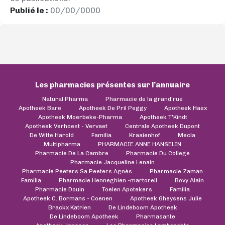
Publié le :
00/00/0000
Les pharmacies présentes sur l’annuaire
Natural Pharma
Pharmacie de la grand'rue
Apotheek Bare
Apotheek De Pril Peggy
Apotheek Haex
Apotheek Moerbeke-Pharma
Apotheek T'Kindt
Apotheek Verhoest - Vervaet
Centrale Apotheek Dupont
De Witte Harold
Familia
Kraaienhof
Mecla
Multipharma
PHARMACIE ANNE HANSELIN
Pharmacie De La Cambre
Pharmacie Du College
Pharmacie Jacqueline Lenain
Pharmacie Peeters Sa Peeters Agnès
Pharmacie Zaman
Familia
Pharmacie Henneghien -martorell
Bovy Alain
Pharmacie Douin
Toelen Apotekers
Familia
Apotheek C. Bormans - Coenen
Apotheek Gheysens Julie
Brackx Katrien
De Lindeboom Apotheek
De Lindeboom Apotheek
Pharmasante