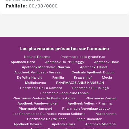
Publié le :
00/00/0000
Les pharmacies présentes sur l’annuaire
Natural Pharma
Pharmacie de la grand'rue
Apotheek Bare
Apotheek De Pril Peggy
Apotheek Haex
Apotheek Moerbeke-Pharma
Apotheek T'Kindt
Apotheek Verhoest - Vervaet
Centrale Apotheek Dupont
De Witte Harold
Familia
Kraaienhof
Mecla
Multipharma
PHARMACIE ANNE HANSELIN
Pharmacie De La Cambre
Pharmacie Du College
Pharmacie Jacqueline Lenain
Pharmacie Peeters Sa Peeters Agnès
Pharmacie Zaman
Apotheek Vandewynckel
Apotheek Veltem - Pharma
Pharmacie Hampert
Pharmacie Veronique Ledoux
Les Pharmacies Du Peuple-réseau Solidaris
Multipharma
Pharmacie De L'alliance
Kneip-decoster
Apotheek Govers
Apoteek Gilias
Apotheke Mertens