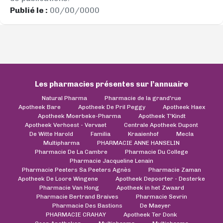
Publié le :
00/00/0000
Les pharmacies présentes sur l’annuaire
Natural Pharma
Pharmacie de la grand'rue
Apotheek Bare
Apotheek De Pril Peggy
Apotheek Haex
Apotheek Moerbeke-Pharma
Apotheek T'Kindt
Apotheek Verhoest - Vervaet
Centrale Apotheek Dupont
De Witte Harold
Familia
Kraaienhof
Mecla
Multipharma
PHARMACIE ANNE HANSELIN
Pharmacie De La Cambre
Pharmacie Du College
Pharmacie Jacqueline Lenain
Pharmacie Peeters Sa Peeters Agnès
Pharmacie Zaman
Apotheek De Loore Wingene
Apotheek Depoorter - Desterke
Pharmacie Van Hong
Apotheek in het Zwaard
Pharmacie Bertrand Braives
Pharmacie Sevrin
Pharmacie Des Bastions
De Maeyer
PHARMACIE CRAHAY
Apotheek Ter Donk