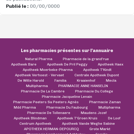
Publié le :
00/00/0000
Les pharmacies présentes sur l’annuaire
Natural Pharma
Pharmacie de la grand'rue
Apotheek Bare
Apotheek De Pril Peggy
Apotheek Haex
Apotheek Moerbeke-Pharma
Apotheek T'Kindt
Apotheek Verhoest - Vervaet
Centrale Apotheek Dupont
De Witte Harold
Familia
Kraaienhof
Mecla
Multipharma
PHARMACIE ANNE HANSELIN
Pharmacie De La Cambre
Pharmacie Du College
Pharmacie Jacqueline Lenain
Pharmacie Peeters Sa Peeters Agnès
Pharmacie Zaman
Mdd Pharma
Pharmacie Du Faubourg
Multipharma
Pharmacie De Tollenaere
Maudens Jozef
Apotheek Blindman
Apotheek T'Groen Kruis
De Loof
Centrum Apotheek
Apotheek Vande Weghe Sabine
APOTHEEK HERMAN-DEPOURCQ
Grote Markt