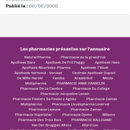
Publié le :
00/00/0000
Les pharmacies présentes sur l’annuaire
Natural Pharma
Pharmacie de la grand'rue
Apotheek Bare
Apotheek De Pril Peggy
Apotheek Haex
Apotheek Moerbeke-Pharma
Apotheek T'Kindt
Apotheek Verhoest - Vervaet
Centrale Apotheek Dupont
De Witte Harold
Familia
Kraaienhof
Mecla
Multipharma
PHARMACIE ANNE HANSELIN
Pharmacie De La Cambre
Pharmacie Du College
Pharmacie Jacqueline Lenain
Pharmacie Peeters Sa Peeters Agnès
Pharmacie Zaman
Multipharma
Pharmacie Lloydspharma Loverval
Pharmacie Lejeune
Pharmacie Zaman
Pharmacie Superphar
Pharmacie Djomo
Willems
Pharmacie Des Trois Rois
PHARMACIE BALLIGAND
Van Der Bruggen Alfons
Allard Luc